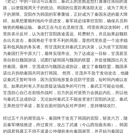
《史记》中的一段话可以看出，秦武王的意图是想打通通往洛阳的道
路，以便窥视周天子的统治。韩国的位置距离洛阳太近，成为了周天
子的屏障。宜阳作为韩国的军事重镇，正好成为了秦国东进的最大障
碍。如果想要顺利地向中原进发，秦军就必须掌控宜阳，确保兵员和
物资的顺畅运输。 秦武王在与左右丞相甘茂、樗里疾商议攻韩时，樗
里疾表示反对，认为攻打宜阳路途遥远、耗费财力，并且如果赵魏联
合出兵攻击，秦国将处于非常不利的局面，显然樗里疾是一个追求稳
妥和低风险的务实者。而甘茂则支持秦武王的决策，认为攻下宜阳能
为秦国打开中原大门，最终实现帝业。为了达成这一目标，甘茂甚至
亲自前往魏国游说，试图打破韩国与魏国的联盟，并促使魏国出兵支
持秦国。最终，甘茂成功与魏国达成协议，建立了秦魏联盟，魏国承
诺出兵协助秦国共同攻打韩国。 然而，甘茂并不急于发动攻击，他建
议秦武王暂时等待，因为宜阳地形复杂且防守坚固，短时间内难以攻
克。如果此时有人开始质疑这场战争的可行性，秦武王可能会动摇。
甘茂担心自己在前线作战时，后方的反对派势力会挑起内乱，所以他
与秦武王达成协议，无论如何秦武王不能改变攻打宜阳的决定。秦武
王果然信守承诺，甚至在面对国内反对声浪时，坚持继续攻打。
经过五个月的艰苦战斗，秦国终于攻克了韩国的宜阳，斩首六万，随
后秦军继续推进，跨过黄河，攻占了武遂（今山西垣曲东南）。韩国
的国君韩襄王不得不派遣公仲倗前来向秦国谢罪，并开始与秦国议