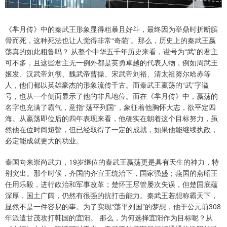
《芈月传》中的秦武王形象显得粗暴且好斗，最终因为举鼎时折断膑
骨而死，这种死法也让人觉得非常“奇葩”。那么，历史上的秦武王嬴
荡真的如此粗鲁吗？ 从整个中华五千年历史来看，谥号为“武”的君主
可不多，且这些君主无一例外都是英勇卓越的代表人物，例如周武王
姬发、汉武帝刘彻、魏武帝曹操、宋武帝刘裕、清太祖努尔哈赤等
人，他们都以英雄豪杰的形象流传千古。而秦武王嬴荡的“武”字谥
号，也从一个侧面显示了他的非凡地位。而在《芈月传》中，嬴荡的
名字也充满了霸气，意指“荡平列国”，象征着他胸怀大志，欲平定四
海。从嬴荡即位后的四年表现来看，他确实在朝着这个目标努力，虽
然他在位时间短暂，但已经取得了一定的成就，如果他能继续执政，
必定能成就更大的功业。
秦国向来崇尚武力，19岁继位的秦武王嬴荡更是具有天生的神力，特
别突出。那个时候，齐国的齐宣王统治下，国家强盛；燕国的燕昭王
任用乐毅，进行政治和军事改革；楚怀王尽管屡次失误，但楚国底蕴
深厚，国土广阔，仍然有很强的抗打击能力。秦武王若想称霸天下，
显然不是一件容易的事。为了实现“荡平列国”的梦想，他于公元前308
年派遣甘茂攻打韩国的宜阳。 那么，为何选择宜阳作为目标呢？从