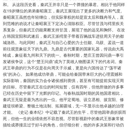
和。 从这段历史看，秦武王并非只是一个莽撞的暴君。相比于他同样
在19岁继位的弟弟秦昭襄王，秦武王展现出了更多的决断力和气度。
秦昭襄王虽然也年轻继位，但实际掌权的却是宣太后和魏冉等人，直
到范雎的劝说才让秦昭襄王下定决心清除权臣。尽管甘茂与樗里疾关
系复杂，但秦武王仍能果断支持甘茂，展现了他的远见和胸怀。 在攻
占韩国宜阳和武遂后，秦武王派樗里子带着百辆战车进驻周天子的都
城洛邑。与此同时，秦武王与自己心爱的力士任鄙、乌获、孟说一道
前往观赏象征天下的九鼎。九鼎是古代重要的国家礼器，传说由大禹
铸成，象征着九州和天下的统一。春秋时期，楚庄王曾因问鼎一事引
发诸侯争议，这个“楚王问鼎”成为了英雄人物图谋天下的代名词。秦
武王举鼎的行为不仅是在向周天子示威，更是向六国传达了“荡平诸
侯”的决心。 如果他成功举鼎，可能会给秦国带来巨大的心理震撼和
实际影响，秦国的实力会令诸侯感到畏惧，甚至有可能提前实现灭周
的目标。尽管秦武王在位的时间短暂，仅有四年，但他所做的许多事
已经在历史中留下了光辉的印记。与春秋战国时期的其他国君相比，
秦武王无疑是最为杰出的一位。他平定蜀地、设立丞相、拔宜阳、修
建堤坝桥梁、整顿土地法制、拓展疆域，无一不显示出他卓越的治理
才能。 《史记·秦本纪》中记载了秦武王的生平，尽管他因举鼎折膑而
死，但他一生的业绩依然不容忽视。尽管影视剧中的秦武王形象常被
描绘成莽撞且过于好斗的角色，但仔细分析，他的许多决策和行动仍