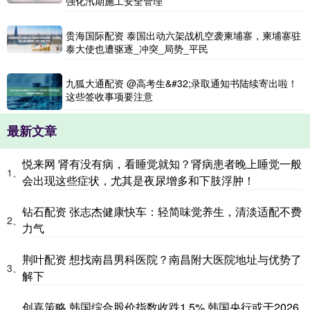
强化汛期施工安全管理
贵海国际配资 泰国出动六架战机空袭柬埔寨，柬埔寨驻
泰大使也遭驱逐_冲突_局势_平民
九狐大通配资 @高考生&#32;录取通知书陆续寄出啦！
这些签收事项要注意
最新文章
悦来网 肾有没有病，看睡觉就知？肾病患者晚上睡觉一般
1、
会出现这些症状，尤其是夜尿增多和下肢浮肿！
钻石配资 张志杰健康快车：轻简味觉养生，清淡适配不费
2、
力气
荆叶配资 想找南昌男科医院？南昌附大医院地址与优势了
3、
解下
创嘉策略 韩国综合股价指数收跌1.5% 韩国央行或于2026