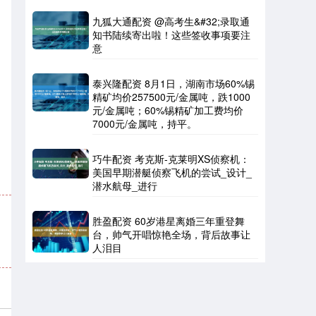
九狐大通配资 @高考生&#32;录取通
知书陆续寄出啦！这些签收事项要注
意
泰兴隆配资 8月1日，湖南市场60%锡
精矿均价257500元/金属吨，跌1000
元/金属吨；60%锡精矿加工费均价
7000元/金属吨，持平。
巧牛配资 考克斯-克莱明XS侦察机：
美国早期潜艇侦察飞机的尝试_设计_
潜水航母_进行
胜盈配资 60岁港星离婚三年重登舞
台，帅气开唱惊艳全场，背后故事让
人泪目