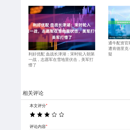
通牛配资官
遭肯德里克
疑
利好优配 血战长津湖：宋时轮入朝第
一战，志愿军在雪地里伏击，美军打
懵了
相关评论
本文评分
*
评论内容
*