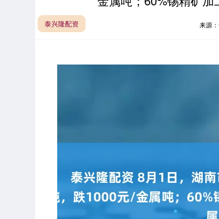
金属吨；60%锡精矿加
泰兴隆配资
来源