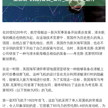
在20世纪20年代，航空母舰这一新兴军事装备开始逐步发展，潜水航
母的概念也悄然兴起。在这场技术竞赛中，英国作为历史悠久的海上
强国，自然占据了领先地位。然而，美国作为新兴海军强国，也在不
甘示弱的背景下开始了自己的探索与尝试。当时，美国考克斯-克莱明
公司研发了一种与潜水航母概念相似的装备——考克斯-克莱明XS潜
艇侦察机。
在这一时期，美国海军满怀希望地愿望是研发一种能够装备在潜艇上
的可折叠侦察飞机。这种飞机的设计旨在充分利用潜艇潜行时的隐蔽
性，能够深入敌方海域进行侦查。为了实现这一目标，美国海军与考
克斯-克莱明公司签署了制造合同，最终研制出了这款名为考克斯-克
莱明XS（以下简称为XS）的飞机。
第一架XS飞机于1922年首飞，这款飞机采用了单人双翼机的常规设
计，令人印象深刻的是，它搭载了60马力的劳伦斯L-4径向发动机，为