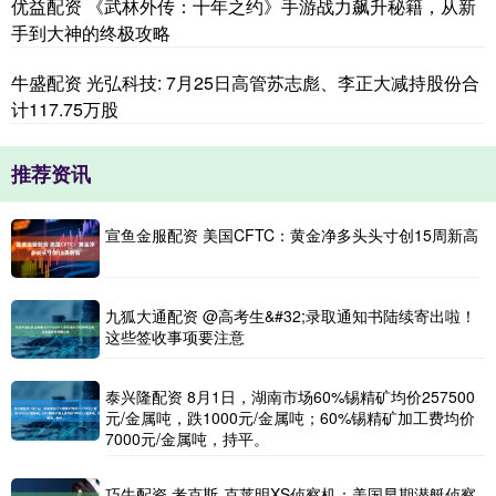
优益配资 《武林外传：十年之约》手游战力飙升秘籍，从新
手到大神的终极攻略
牛盛配资 光弘科技: 7月25日高管苏志彪、李正大减持股份合
计117.75万股
推荐资讯
宣鱼金服配资 美国CFTC：黄金净多头头寸创15周新高
九狐大通配资 @高考生&#32;录取通知书陆续寄出啦！
这些签收事项要注意
泰兴隆配资 8月1日，湖南市场60%锡精矿均价257500
元/金属吨，跌1000元/金属吨；60%锡精矿加工费均价
7000元/金属吨，持平。
巧牛配资 考克斯-克莱明XS侦察机：美国早期潜艇侦察