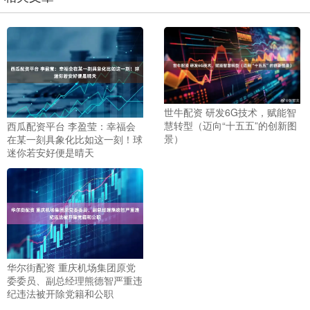
世牛配资 研发6G技术，赋能智
慧转型（迈向“十五五”的创新图
西瓜配资平台 李盈莹：幸福会
景）
在某一刻具象化比如这一刻！球
迷你若安好便是晴天
华尔街配资 重庆机场集团原党
委委员、副总经理熊德智严重违
纪违法被开除党籍和公职