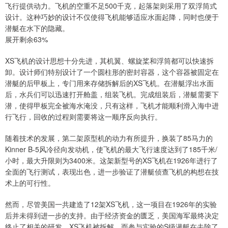
飞行提供动力。飞机的空重不足500千克，起落架则采用了双浮筒式
设计。这种巧妙的设计不仅使得飞机能够适应水面起降，同时也便于
潜艇在水下的隐藏。
展开剩余63%
XS飞机的设计思想十分先进，其机翼、螺旋桨和浮筒都可以快速拆
卸。设计师们特别设计了一个圆柱形的密封容器，这个容器被固定在
潜艇的后甲板上，专门用来存储拆解后的XS飞机。在潜艇浮出水面
后，水兵们可以迅速打开舱盖，组装飞机。完成组装后，潜艇需要下
潜，使得甲板完全被海水淹没，只有这样，飞机才能顺利滑入海中进
行飞行，回收的过程则需要将这一顺序反向执行。
随着技术的发展，第二架原型机的动力有所提升，换装了85马力的
Kinner B-5风冷径向发动机，使飞机的最大飞行速度达到了185千米/
小时，最大升限则为3400米。这架新型号的XS飞机在1926年进行了
全面的飞行测试，表现出色，进一步验证了潜艇侦查飞机的构想在技
术上的可行性。
然而，尽管美国一共建造了12架XS飞机，这一项目在1926年的实验
后并未得到进一步的支持。由于经济资金的匮乏，美国海军最终决定
终止了相关的研发，XS飞机被拆解，而参与实验的S级潜艇在去除了