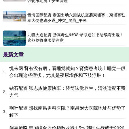
强化汛期施工安全管理
贵海国际配资 泰国出动六架战机空袭柬埔寨，柬埔寨驻
泰大使也遭驱逐_冲突_局势_平民
九狐大通配资 @高考生&#32;录取通知书陆续寄出啦！
这些签收事项要注意
最新文章
悦来网 肾有没有病，看睡觉就知？肾病患者晚上睡觉一般
1、
会出现这些症状，尤其是夜尿增多和下肢浮肿！
钻石配资 张志杰健康快车：轻简味觉养生，清淡适配不费
2、
力气
荆叶配资 想找南昌男科医院？南昌附大医院地址与优势了
3、
解下
创嘉策略 韩国综合股价指数收跌1.5% 韩国央行或于2026